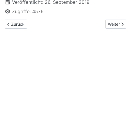
Veröffentlicht: 26. September 2019
Zugriffe: 4576
Vorheriger Beitrag: Frühschoppen auf der Alzenau 29.9.2019 un
Nächster Be
Zurück
Weiter